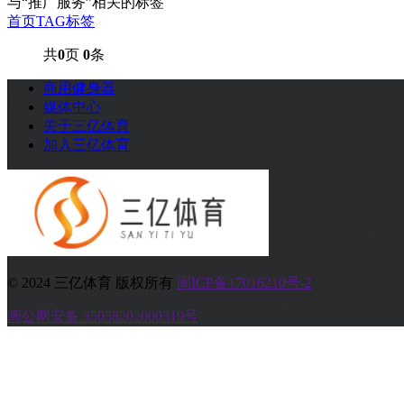
与
“推广服务”
相关的标签
首页
TAG标签
共
0
页
0
条
商用健身器
媒体中心
关于三亿体育
加入三亿体育
© 2024 三亿体育 版权所有
闽ICP备17016210号-2
闽公网安备 35058202000319号